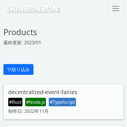
Products
最終更新: 2023/01
▽絞り込み
decentralized-event-fairies
#Rust
#Node.js
#TypeScript
制作日: 2022年11月