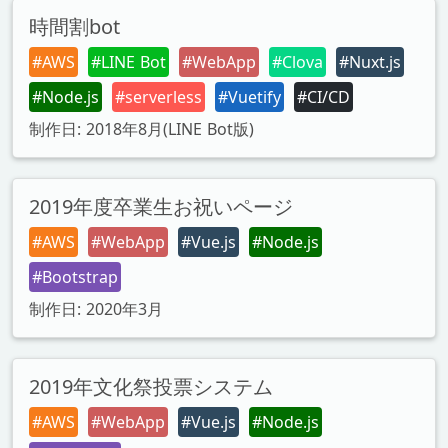
時間割bot
#AWS
#LINE Bot
#WebApp
#Clova
#Nuxt.js
#Node.js
#serverless
#Vuetify
#CI/CD
制作日: 2018年8月(LINE Bot版)
2019年度卒業生お祝いページ
#AWS
#WebApp
#Vue.js
#Node.js
#Bootstrap
制作日: 2020年3月
2019年文化祭投票システム
#AWS
#WebApp
#Vue.js
#Node.js